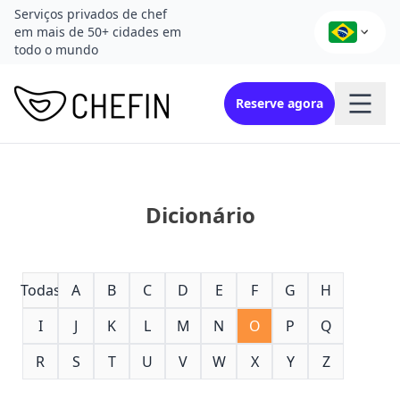
Serviços privados de chef
em mais de 50+ cidades em
todo o mundo
Reserve agora
Dicionário
Todas
A
B
C
D
E
F
G
H
I
J
K
L
M
N
O
P
Q
R
S
T
U
V
W
X
Y
Z