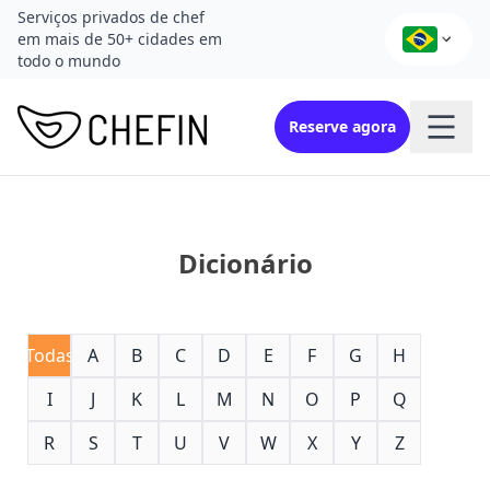
Serviços privados de chef
em mais de 50+ cidades em
todo o mundo
Reserve agora
Dicionário
Todas
A
B
C
D
E
F
G
H
I
J
K
L
M
N
O
P
Q
R
S
T
U
V
W
X
Y
Z