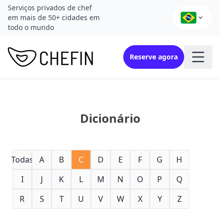
Serviços privados de chef
em mais de 50+ cidades em
todo o mundo
Reserve agora
Dicionário
Todas
A
B
C
D
E
F
G
H
I
J
K
L
M
N
O
P
Q
R
S
T
U
V
W
X
Y
Z